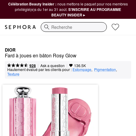
Célébration Beauty Insider :
nous mettons le paquet pour nos membres
privilégié(e)s du 1er au 31 août.
S’INSCRIRE AU PROGRAMME
BEAUTY INSIDER ▸
Recherche
DIOR
Fard à joues en bâton Rosy Glow
|
|
Ask a question
928
136.5K
Hautement évalué par les clients pour :
Estompage
,  
Pigmentation
,  
Texture