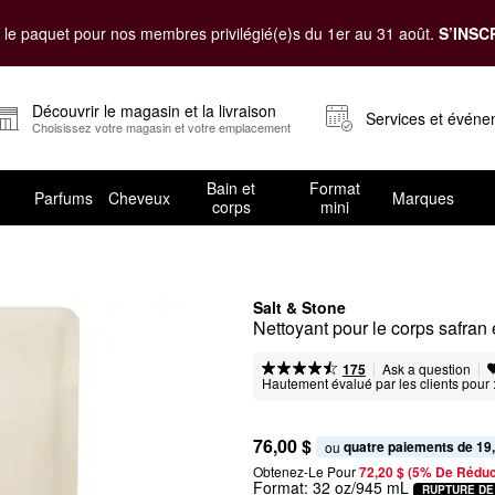
le paquet pour nos membres privilégié(e)s du 1er au 31 août.
S’INSC
Découvrir le magasin et la livraison
Services et évén
Choisissez votre magasin et votre emplacement
Bain et
Format
Parfums
Cheveux
Marques
corps
mini
Salt & Stone
Nettoyant pour le corps safran 
|
|
Ask a question
175
Hautement évalué par les clients pour 
76,00 $
quatre paiements de 19
ou 
Obtenez-Le Pour
72,20 $ (5% De Réduc
Format:
32 oz/945 mL
RUPTURE DE