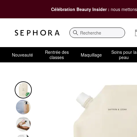
Célébration Beauty Insider :
nous mettons 
Recherche
Rentrée des
Soins pour la
Nouveauté
Maquillage
classes
peau