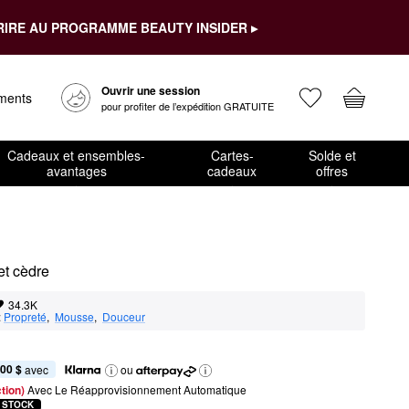
RIRE AU PROGRAMME BEAUTY INSIDER ▸
Ouvrir une session
ements
pour profiter de l’expédition GRATUITE
Cadeaux et ensembles-
Cartes-
Solde et
avantages
cadeaux
offres
et cèdre
34.3K
:
Propreté
,  
Mousse
,  
Douceur
,00 $
 avec
ou
tion) 
Avec Le Réapprovisionnement Automatique
 STOCK