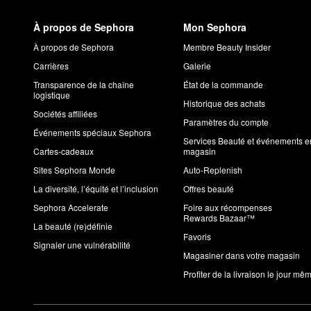
À propos de Sephora
Mon Sephora
À propos de Sephora
Membre Beauty Insider
Carrières
Galerie
Transparence de la chaîne
État de la commande
logistique
Historique des achats
Sociétés affiliées
Paramètres du compte
Événements spéciaux Sephora
Services Beauté et événements e
Cartes-cadeaux
magasin
Sites Sephora Monde
Auto-Replenish
La diversité, l’équité et l’inclusion
Offres beauté
Sephora Accelerate
Foire aux récompenses
Rewards Bazaar™
La beauté (re)définie
Favoris
Signaler une vulnérabilité
Magasiner dans votre magasin
Profiter de la livraison le jour mê