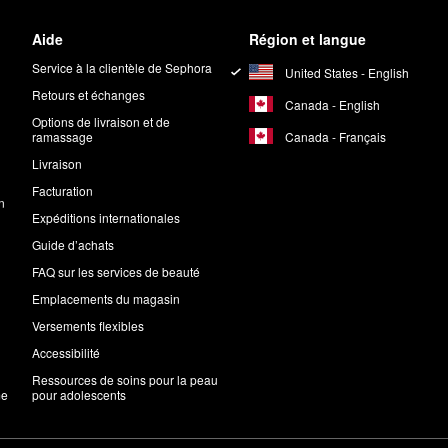
Aide
Région et langue
Service à la clientèle de Sephora
United States - English
Retours et échanges
Canada - English
Options de livraison et de
Canada - Français
ramassage
Livraison
Facturation
n
Expéditions internationales
Guide d’achats
FAQ sur les services de beauté
Emplacements du magasin
Versements flexibles
Accessibilité
Ressources de soins pour la peau
me
pour adolescents