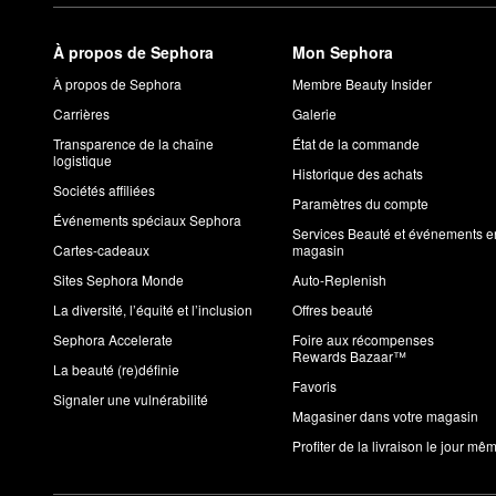
À propos de Sephora
Mon Sephora
À propos de Sephora
Membre Beauty Insider
Carrières
Galerie
Transparence de la chaîne
État de la commande
logistique
Historique des achats
Sociétés affiliées
Paramètres du compte
Événements spéciaux Sephora
Services Beauté et événements e
Cartes-cadeaux
magasin
Sites Sephora Monde
Auto-Replenish
La diversité, l’équité et l’inclusion
Offres beauté
Sephora Accelerate
Foire aux récompenses
Rewards Bazaar™
La beauté (re)définie
Favoris
Signaler une vulnérabilité
Magasiner dans votre magasin
Profiter de la livraison le jour mê