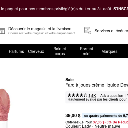
le paquet pour nos membres privilégié(e)s du 1er au 31 août.
S’INSC
Découvrir le magasin et la livraison
Services et évén
Choisissez votre magasin et votre emplacement
Bain et
Format
Parfums
Cheveux
Marques
corps
mini
Saie
Fard à joues crème liquide De
|
|
Ask a question
3,5K
Hautement évalué par les clients pour 
39,00 $
quatre paiements de 9,7
ou 
Obtenez-Le Pour
37,05 $ (5% De Réduc
Couleur:
Lady
- Neutre mauve