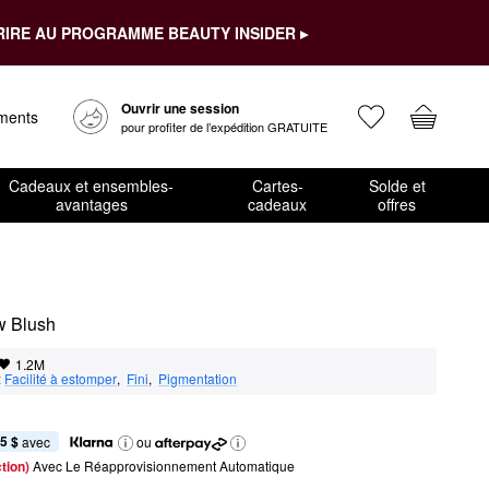
RIRE AU PROGRAMME BEAUTY INSIDER ▸
Ouvrir une session
ements
pour profiter de l’expédition GRATUITE
Cadeaux et ensembles-
Cartes-
Solde et
avantages
cadeaux
offres
w Blush
1.2M
:
Facilité à estomper
,  
Fini
,  
Pigmentation
5 $
 avec
ou
tion) 
Avec Le Réapprovisionnement Automatique