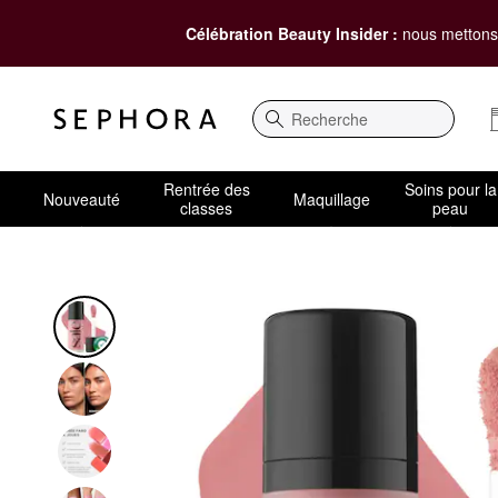
Célébration Beauty Insider :
nous mettons 
Recherche
Rentrée des
Soins pour la
Nouveauté
Maquillage
classes
peau