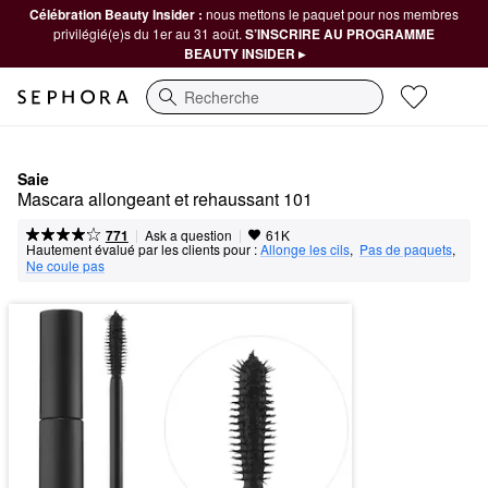
Célébration Beauty Insider :
nous mettons le paquet pour nos membres
privilégié(e)s du 1er au 31 août.
S’INSCRIRE AU PROGRAMME
BEAUTY INSIDER ▸
Recherche
Saie
Mascara allongeant et rehaussant 101
|
|
Ask a question
771
61K
Hautement évalué par les clients pour :
Allonge les cils
,  
Pas de paquets
,  
Ne coule pas