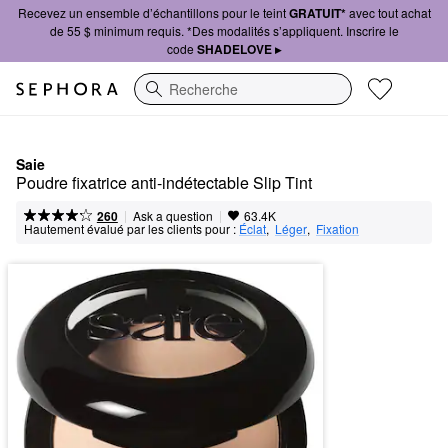
Recevez un ensemble d’échantillons pour le teint
GRATUIT*
avec tout achat
de 55 $ minimum requis. *Des modalités s’appliquent. Inscrire le
code
SHADELOVE ▸
Recherche
Saie
Poudre fixatrice anti-indétectable Slip Tint
|
|
Ask a question
260
63.4K
Hautement évalué par les clients pour :
Éclat
,  
Léger
,  
Fixation