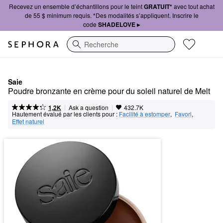
Recevez un ensemble d’échantillons pour le teint
GRATUIT*
avec tout achat
de 55 $ minimum requis. *Des modalités s’appliquent. Inscrire le
code
SHADELOVE ▸
Recherche
Saie
Poudre bronzante en crème pour du soleil naturel de Melt
|
|
Ask a question
1,2K
432.7K
Hautement évalué par les clients pour :
Facilité à estomper
,  
Favori
,  
Effet naturel