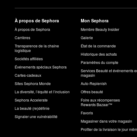
À propos de Sephora
Mon Sephora
À propos de Sephora
Membre Beauty Insider
Carrières
Galerie
Transparence de la chaîne
État de la commande
logistique
Historique des achats
Sociétés affiliées
Paramètres du compte
Événements spéciaux Sephora
Services Beauté et événements e
Cartes-cadeaux
magasin
Sites Sephora Monde
Auto-Replenish
La diversité, l’équité et l’inclusion
Offres beauté
Sephora Accelerate
Foire aux récompenses
Rewards Bazaar™
La beauté (re)définie
Favoris
Signaler une vulnérabilité
Magasiner dans votre magasin
Profiter de la livraison le jour mê