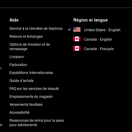
Aide
Région et langue
Service à la clientèle de Sephora
United States - English
Retours et échanges
Canada - English
Options de livraison et de
Canada - Français
ramassage
Livraison
Facturation
n
Expéditions internationales
Guide d’achats
FAQ sur les services de beauté
Emplacements du magasin
Versements flexibles
Accessibilité
Ressources de soins pour la peau
me
pour adolescents