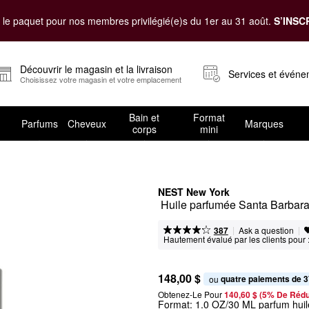
le paquet pour nos membres privilégié(e)s du 1er au 31 août.
S’INSC
Découvrir le magasin et la livraison
Services et évén
Choisissez votre magasin et votre emplacement
Bain et
Format
Parfums
Cheveux
Marques
corps
mini
NEST New York
 Huile parfumée Santa Barbar
|
|
Ask a question
387
Hautement évalué par les clients pour 
148,00 $
quatre paiements de 3
ou 
Obtenez-Le Pour
140,60 $ (5% De Rédu
Format:
1.0 OZ/30 ML parfum hui