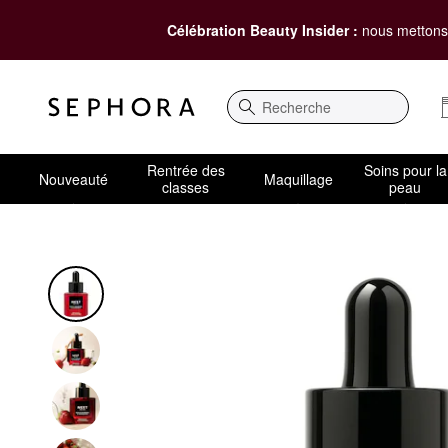
Célébration Beauty Insider :
nous mettons 
Recherche
Rentrée des
Soins pour la
Nouveauté
Maquillage
classes
peau