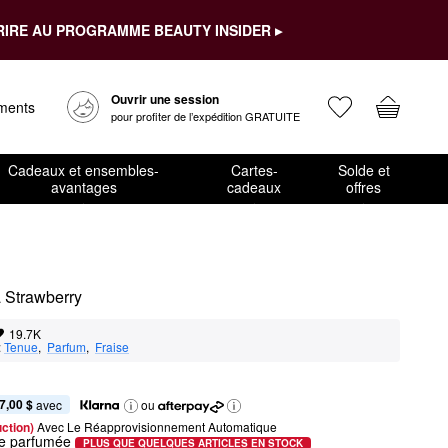
RIRE AU PROGRAMME BEAUTY INSIDER ▸
Ouvrir une session
ements
pour profiter de l’expédition GRATUITE
Cadeaux et ensembles-
Cartes-
Solde et
avantages
cadeaux
offres
a Strawberry
19.7K
:
Tenue
,  
Parfum
,  
Fraise
7,00 $
 avec
ou
ction) 
Avec Le Réapprovisionnement Automatique
le parfumée
PLUS QUE QUELQUES ARTICLES EN STOCK