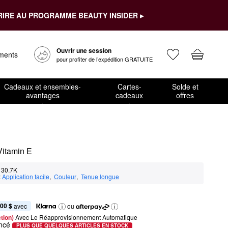
RIRE AU PROGRAMME BEAUTY INSIDER ▸
Ouvrir une session
ements
pour profiter de l’expédition GRATUITE
Cadeaux et ensembles-
Cartes-
Solde et
avantages
cadeaux
offres
Vitamin E
30.7K
:
Application facile
,  
Couleur
,  
Tenue longue
,00 $
 avec
ou
tion) 
Avec Le Réapprovisionnement Automatique
oncé
PLUS QUE QUELQUES ARTICLES EN STOCK