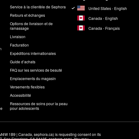
Service à la clientèle de Sephora
United States - English
Retours et échanges
Canada - English
Options de livraison et de
Canada - Français
ramassage
Livraison
Facturation
n
Expéditions internationales
Guide d’achats
FAQ sur les services de beauté
Emplacements du magasin
Versements flexibles
Accessibilité
Ressources de soins pour la peau
me
pour adolescents
M4W 1B9 | Canada, sephora.ca) is requesting consent on its 
r 7, San Francisco, CA 94105, sephora.com). You may 