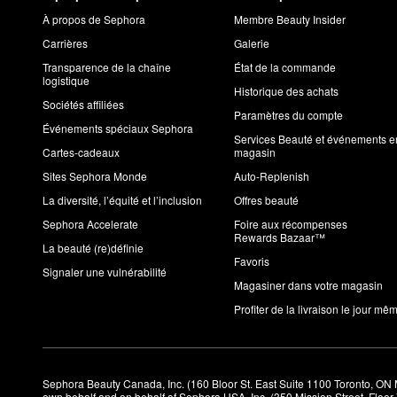
À propos de Sephora
Membre Beauty Insider
Carrières
Galerie
Transparence de la chaîne
État de la commande
logistique
Historique des achats
Sociétés affiliées
Paramètres du compte
Événements spéciaux Sephora
Services Beauté et événements e
Cartes-cadeaux
magasin
Sites Sephora Monde
Auto-Replenish
La diversité, l’équité et l’inclusion
Offres beauté
Sephora Accelerate
Foire aux récompenses
Rewards Bazaar™
La beauté (re)définie
Favoris
Signaler une vulnérabilité
Magasiner dans votre magasin
Profiter de la livraison le jour mê
Sephora Beauty Canada, Inc. (160 Bloor St. East Suite 1100 Toronto, ON 
own behalf and on behalf of Sephora USA, Inc. (350 Mission Street, Floo