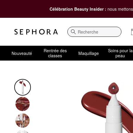
Célébration Beauty Insider :
nous mettons 
Recherche
Rentrée des
Soins pour la
Nouveauté
Maquillage
classes
peau