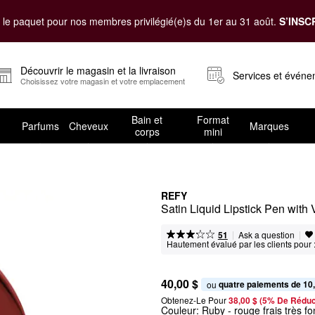
le paquet pour nos membres privilégié(e)s du 1er au 31 août.
S’INSC
Découvrir le magasin et la livraison
Services et évén
Choisissez votre magasin et votre emplacement
Bain et
Format
Parfums
Cheveux
Marques
corps
mini
REFY
Satin Liquid Lipstick Pen with 
|
|
Ask a question
51
Hautement évalué par les clients pour 
40,00 $
quatre paiements de 10
ou 
Obtenez-Le Pour
38,00 $ (5% De Réduc
Couleur:
Ruby
- rouge frais très f