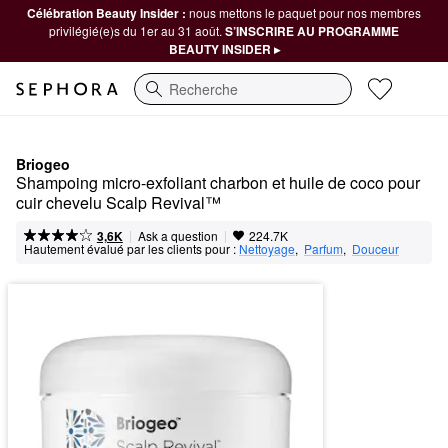
Célébration Beauty Insider :
nous mettons le paquet pour nos membres
privilégié(e)s du 1er au 31 août.
S’INSCRIRE AU PROGRAMME
BEAUTY INSIDER ▸
Recherche
Briogeo
Shampoing micro-exfoliant charbon et huile de coco pour 
cuir chevelu Scalp Revival™
|
|
Ask a question
3,6K
224.7K
Hautement évalué par les clients pour :
Nettoyage
,  
Parfum
,  
Douceur