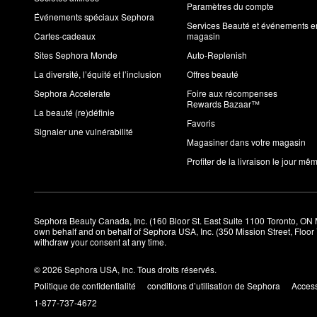
Paramètres du compte
Événements spéciaux Sephora
Services Beauté et événements e
Cartes-cadeaux
magasin
Sites Sephora Monde
Auto-Replenish
La diversité, l’équité et l’inclusion
Offres beauté
Sephora Accelerate
Foire aux récompenses
Rewards Bazaar™
La beauté (re)définie
Favoris
Signaler une vulnérabilité
Magasiner dans votre magasin
Profiter de la livraison le jour mê
Sephora Beauty Canada, Inc. (160 Bloor St. East Suite 1100 Toronto, ON 
own behalf and on behalf of Sephora USA, Inc. (350 Mission Street, Floo
withdraw your consent at any time.
© 2026 Sephora USA, Inc. Tous droits réservés.
Politique de confidentialité
conditions d’utilisation de Sephora
Access
1-877-737-4672