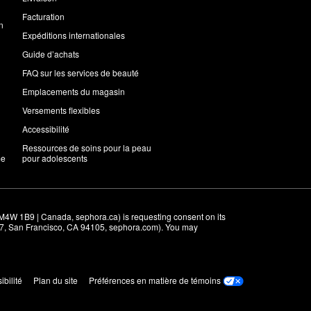
Facturation
n
Expéditions internationales
Guide d’achats
FAQ sur les services de beauté
Emplacements du magasin
Versements flexibles
Accessibilité
Ressources de soins pour la peau
me
pour adolescents
M4W 1B9 | Canada, sephora.ca) is requesting consent on its 
r 7, San Francisco, CA 94105, sephora.com). You may 
ibilité
Plan du site
Préférences en matière de témoins