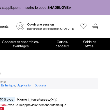
s’appliquent. Inscrire le code
SHADELOVE ▸
Ouvrir une session
ements
pour profiter de l’expédition GRATUITE
Cadeaux et ensembles-
Cartes-
Solde et
avantages
cadeaux
offres
5
31K
:
Esthétique
,  
Application
,  
Douceur
,50 $
 avec
ou
tion) 
Avec Le Réapprovisionnement Automatique
CK