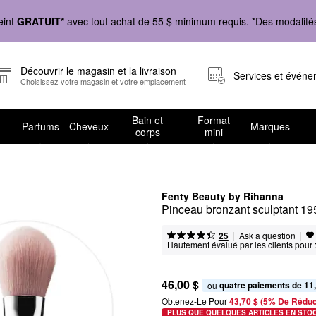
eint
GRATUIT*
avec tout achat de 55 $ minimum requis. *Des modalités 
Découvrir le magasin et la livraison
Services et évén
Choisissez votre magasin et votre emplacement
Bain et
Format
Parfums
Cheveux
Marques
corps
mini
Fenty Beauty by Rihanna
Pinceau bronzant sculptant 19
|
|
Ask a question
25
Hautement évalué par les clients pour 
46,00 $
quatre paiements de 11
ou 
Obtenez-Le Pour
43,70 $ (5% De Réduc
PLUS QUE QUELQUES ARTICLES EN STO