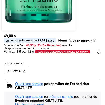
49,00 $
quatre paiements de 12,25 $
ou 
 avec
ou
Obtenez-Le Pour
46,55 $ (5% De Réduction) 
Avec Le 
Réapprovisionnement Automatique
Format:
1.5 oz/ 42 g
PLUS QUE QUELQUES ARTICLES EN STOCK
Format standard
1.5 oz/ 42 g
Ouvrir une session
pour profiter de l’expédition 
GRATUITE
Ouvrir une session
ou
créer un compte
pour profiter de
livraison standard GRATUITE
.
Livraison et retours