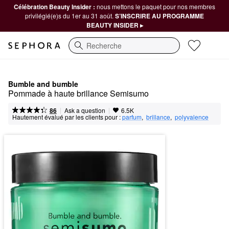
Célébration Beauty Insider :
nous mettons le paquet pour nos membres
privilégié(e)s du 1er au 31 août.
S’INSCRIRE AU PROGRAMME
BEAUTY INSIDER ▸
Recherche
Bumble and bumble
Pommade à haute brillance Semisumo
|
|
Ask a question
86
6.5K
Hautement évalué par les clients pour :
parfum
,  
brillance
,  
polyvalence