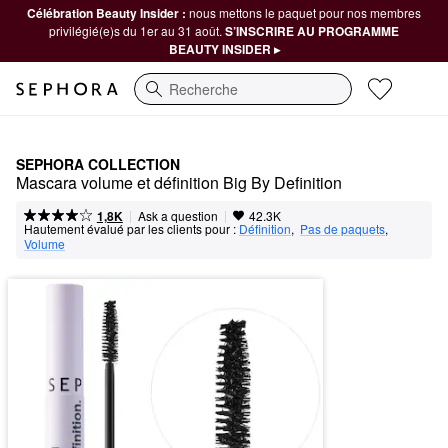
Célébration Beauty Insider :
nous mettons le paquet pour nos membres
privilégié(e)s du 1er au 31 août.
S’INSCRIRE AU PROGRAMME
BEAUTY INSIDER ▸
Recherche
SEPHORA COLLECTION
Mascara volume et définition Big By Definition
|
|
Ask a question
1,8K
42.3K
Hautement évalué par les clients pour :
Définition
,  
Pas de paquets
,  
Volume