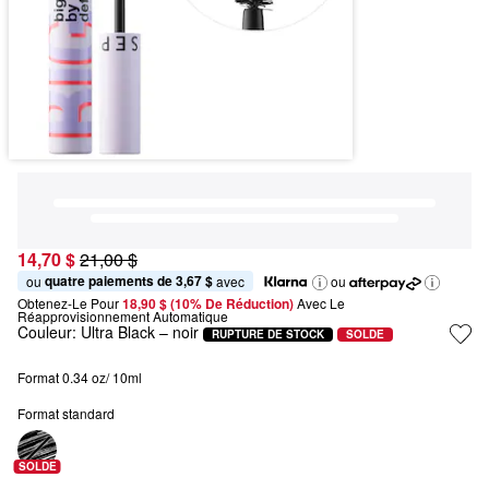
14,70 $
21,00 $
quatre paiements de 3,67 $
ou 
 avec
ou
Obtenez-Le Pour
18,90 $ (10% De Réduction) 
Avec Le 
Réapprovisionnement Automatique
Couleur:
Ultra Black – noir
RUPTURE DE STOCK
SOLDE
Format 0.34 oz/ 10ml
Format standard
SOLDE