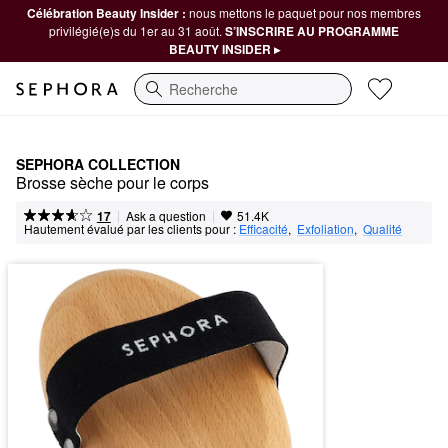
Célébration Beauty Insider :
nous mettons le paquet pour nos membres
privilégié(e)s du 1er au 31 août.
S’INSCRIRE AU PROGRAMME
BEAUTY INSIDER ▸
Recherche
SEPHORA COLLECTION
Brosse sèche pour le corps
|
|
Ask a question
17
51.4K
Hautement évalué par les clients pour :
Efficacité
,  
Exfoliation
,  
Qualité