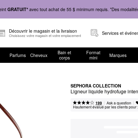
eint
GRATUIT*
avec tout achat de 55 $ minimum requis. *Des modalités 
Découvrir le magasin et la livraison
Services et évén
Choisissez votre magasin et votre emplacement
Bain et
Format
Parfums
Cheveux
Marques
corps
mini
SEPHORA COLLECTION
Ligneur liquide hydrofuge inten
|
|
Ask a question
199
Hautement évalué par les clients pour 