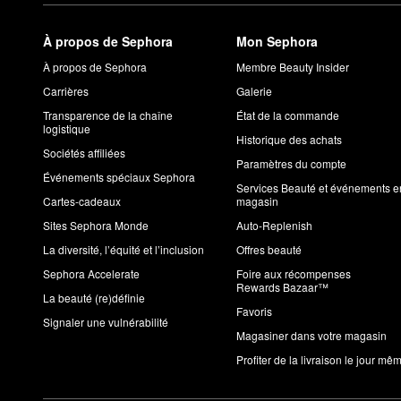
À propos de Sephora
Mon Sephora
À propos de Sephora
Membre Beauty Insider
Carrières
Galerie
Transparence de la chaîne
État de la commande
logistique
Historique des achats
Sociétés affiliées
Paramètres du compte
Événements spéciaux Sephora
Services Beauté et événements e
Cartes-cadeaux
magasin
Sites Sephora Monde
Auto-Replenish
La diversité, l’équité et l’inclusion
Offres beauté
Sephora Accelerate
Foire aux récompenses
Rewards Bazaar™
La beauté (re)définie
Favoris
Signaler une vulnérabilité
Magasiner dans votre magasin
Profiter de la livraison le jour mê