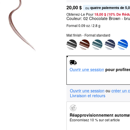
20,00 $
quatre paiements de 5,0
ou 
Obtenez-Le Pour
18,00 $ (10% De Rédu
Couleur:
02 Chocolate Brown
- br
Format 0.09 oz / 2.8 g
Mat finish - Format standard
Ouvrir une session
pour profite
Ouvrir une session
ou
créer un 
Livraison et retours
Réapprovisionnement automa
Économisez 10 % sur cet article