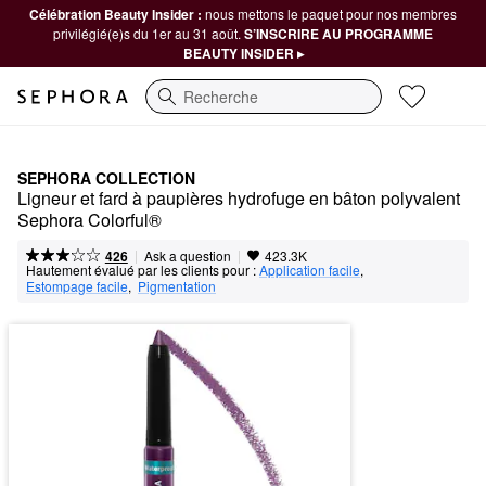
Célébration Beauty Insider :
nous mettons le paquet pour nos membres
privilégié(e)s du 1er au 31 août.
S’INSCRIRE AU PROGRAMME
BEAUTY INSIDER ▸
Recherche
SEPHORA COLLECTION
Ligneur et fard à paupières hydrofuge en bâton polyvalent 
Sephora Colorful®
|
|
Ask a question
426
423.3K
Hautement évalué par les clients pour :
Application facile
,  
Estompage facile
,  
Pigmentation