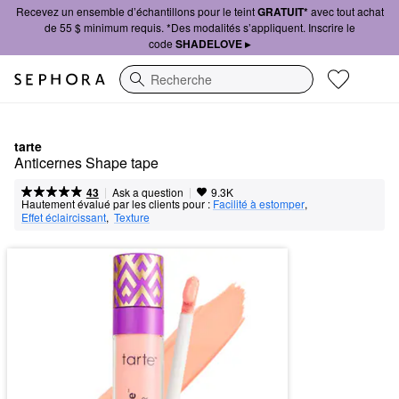
Recevez un ensemble d’échantillons pour le teint
GRATUIT*
avec tout achat
de 55 $ minimum requis. *Des modalités s’appliquent. Inscrire le
code
SHADELOVE ▸
Recherche
tarte
Anticernes Shape tape
|
|
Ask a question
43
9.3K
Hautement évalué par les clients pour :
Facilité à estomper
,  
Effet éclaircissant
,  
Texture