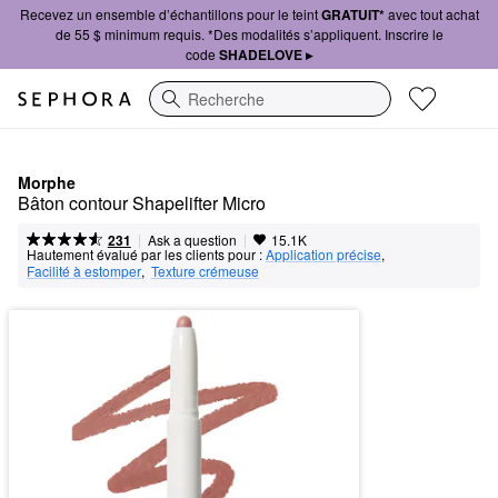
Recevez un ensemble d’échantillons pour le teint
GRATUIT*
avec tout achat
de 55 $ minimum requis. *Des modalités s’appliquent. Inscrire le
code
SHADELOVE ▸
Recherche
Morphe
Bâton contour Shapelifter Micro
|
|
Ask a question
231
15.1K
Hautement évalué par les clients pour :
Application précise
,  
Facilité à estomper
,  
Texture crémeuse