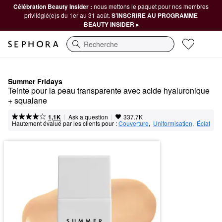
Célébration Beauty Insider :
nous mettons le paquet pour nos membres
privilégié(e)s du 1er au 31 août.
S’INSCRIRE AU PROGRAMME
BEAUTY INSIDER ▸
Recherche
Summer Fridays
Teinte pour la peau transparente avec acide hyaluronique 
+ squalane
|
|
Ask a question
1,1K
337.7K
Hautement évalué par les clients pour :
Couverture
,  
Uniformisation
,  
Éclat