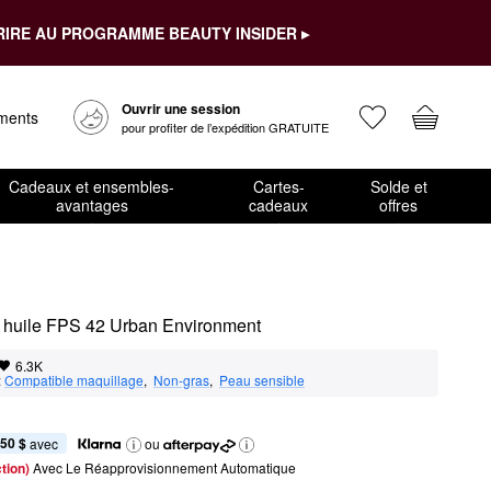
RIRE AU PROGRAMME BEAUTY INSIDER ▸
Ouvrir une session
ements
pour profiter de l’expédition GRATUITE
Cadeaux et ensembles-
Cartes-
Solde et
avantages
cadeaux
offres
ns huile FPS 42 Urban Environment
6.3K
:
Compatible maquillage
,  
Non-gras
,  
Peau sensible
,50 $
 avec
ou
tion) 
Avec Le Réapprovisionnement Automatique