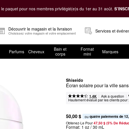
le paquet pour nos membres privilégié(e)s du 1er au 31 août.
S’INSC
Découvrir le magasin et la livraison
Services et évén
Choisissez votre magasin et votre emplacement
Bain et
Format
Parfums
Cheveux
Marques
corps
mini
Shiseido
Écran solaire pour la ville sa
|
|
Ask a question
1,4K
Hautement évalué par les clients pour 
50,00 $
quatre paiements de 12
ou 
Obtenez-Le Pour
47,50 $ (5% De Réduc
Format:
1 oz / 30 mL