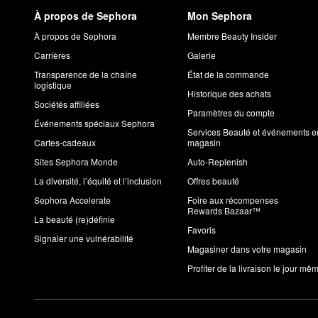
À propos de Sephora
Mon Sephora
À propos de Sephora
Membre Beauty Insider
Carrières
Galerie
Transparence de la chaîne
État de la commande
logistique
Historique des achats
Sociétés affiliées
Paramètres du compte
Événements spéciaux Sephora
Services Beauté et événements e
Cartes-cadeaux
magasin
Sites Sephora Monde
Auto-Replenish
La diversité, l’équité et l’inclusion
Offres beauté
Sephora Accelerate
Foire aux récompenses
Rewards Bazaar™
La beauté (re)définie
Favoris
Signaler une vulnérabilité
Magasiner dans votre magasin
Profiter de la livraison le jour mê