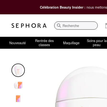
Célébration Beauty Insider :
nous mettons 
Recherche
Rentrée des
Soins pour la
Nouveauté
Maquillage
classes
peau