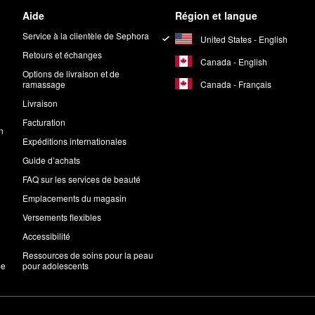
Aide
Région et langue
Service à la clientèle de Sephora
United States - English
Retours et échanges
Canada - English
Options de livraison et de
Canada - Français
ramassage
Livraison
Facturation
n
Expéditions internationales
Guide d’achats
FAQ sur les services de beauté
Emplacements du magasin
Versements flexibles
Accessibilité
Ressources de soins pour la peau
me
pour adolescents