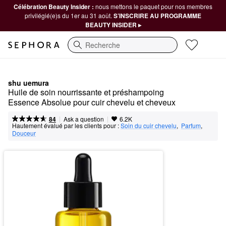
Célébration Beauty Insider :
nous mettons le paquet pour nos membres
privilégié(e)s du 1er au 31 août.
S’INSCRIRE AU PROGRAMME
BEAUTY INSIDER ▸
Recherche
shu uemura
Huile de soin nourrissante et préshampoing 
Essence Absolue pour cuir chevelu et cheveux
|
|
Ask a question
84
6.2K
Hautement évalué par les clients pour :
Soin du cuir chevelu
,  
Parfum
,  
Douceur