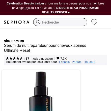
Célébration Beauty Insider :
nous mettons le paquet pour nos membres
privilégié(e)s du 1er au 31 août.
S’INSCRIRE AU PROGRAMME
BEAUTY INSIDER ▸
Recherche
shu uemura
Sérum de nuit réparateur pour cheveux abîmés 
Ultimate Reset
|
|
Ask a question
187
7.3K
Hautement évalué par les clients pour :
Frisottis
,  
Parfum
,  
Douceur