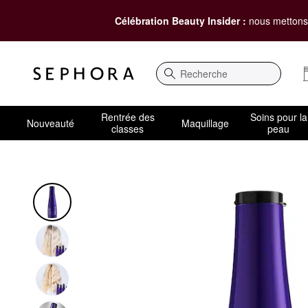
Célébration Beauty Insider :
nous mettons 
Recherche
Rentrée des
Soins pour la
Nouveauté
Maquillage
classes
peau