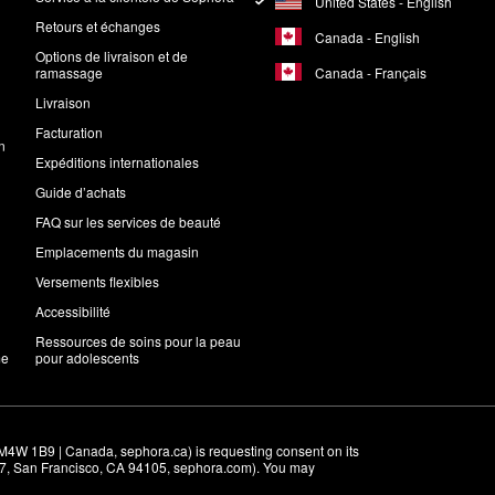
United States - English
Retours et échanges
Canada - English
Options de livraison et de
Canada - Français
ramassage
Livraison
Facturation
n
Expéditions internationales
Guide d’achats
FAQ sur les services de beauté
Emplacements du magasin
Versements flexibles
Accessibilité
Ressources de soins pour la peau
me
pour adolescents
M4W 1B9 | Canada, sephora.ca) is requesting consent on its 
r 7, San Francisco, CA 94105, sephora.com). You may 