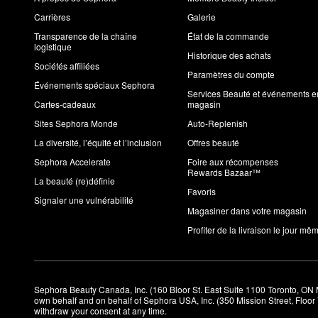
Carrières
Galerie
Transparence de la chaîne
État de la commande
logistique
Historique des achats
Sociétés affiliées
Paramètres du compte
Événements spéciaux Sephora
Services Beauté et événements e
Cartes-cadeaux
magasin
Sites Sephora Monde
Auto-Replenish
La diversité, l’équité et l’inclusion
Offres beauté
Sephora Accelerate
Foire aux récompenses
Rewards Bazaar™
La beauté (re)définie
Favoris
Signaler une vulnérabilité
Magasiner dans votre magasin
Profiter de la livraison le jour mê
Sephora Beauty Canada, Inc. (160 Bloor St. East Suite 1100 Toronto, ON 
own behalf and on behalf of Sephora USA, Inc. (350 Mission Street, Floo
withdraw your consent at any time.