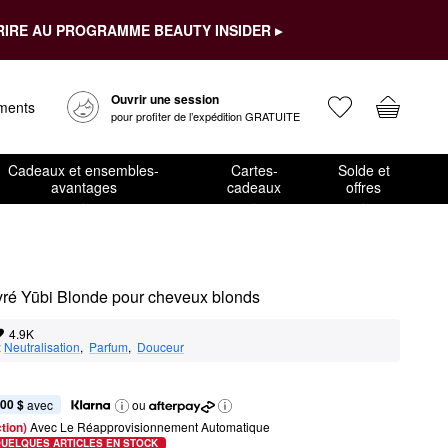
RIRE AU PROGRAMME BEAUTY INSIDER ▸
Ouvrir une session
ements
pour profiter de l’expédition GRATUITE
Cadeaux et ensembles-
Cartes-
Solde et
avantages
cadeaux
offres
ivré Yūbi Blonde pour cheveux blonds
4.9K
:
Neutralisation
,  
Parfum
,  
Douceur
,00 $
 avec
ou
tion) 
Avec Le Réapprovisionnement Automatique
QUELQUES ARTICLES EN STOCK