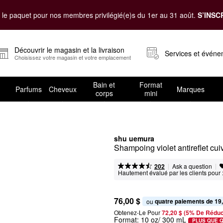
le paquet pour nos membres privilégié(e)s du 1er au 31 août.
S’INSC
Découvrir le magasin et la livraison
Services et évén
Choisissez votre magasin et votre emplacement
Bain et
Format
Parfums
Cheveux
Marques
corps
mini
shu uemura
Shampoing violet antireflet cu
|
|
Ask a question
202
Hautement évalué par les clients pour 
76,00 $
quatre paiements de 19
ou 
Obtenez-Le Pour
72,20 $ (5% De Réduc
Format:
10 oz/ 300 mL
PLUS QUE 