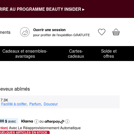
RIRE AU PROGRAMME BEAUTY INSIDER ▸
Ouvrir une session
ements
pour profiter de l’expédition GRATUITE
Cadeaux et ensembles-
Cartes-
Solde et
avantages
cadeaux
offres
heveux abîmés
7.3K
:
Facilité à coiffer
,  
Parfum
,  
Douceur
,00 $
 avec
ou
tion) 
Avec Le Réapprovisionnement Automatique
QUELQUES ARTICLES EN STOCK