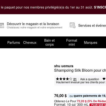
le paquet pour nos membres privilégié(e)s du 1er au 31 août.
S’INSC
Découvrir le magasin et la livraison
Services et évén
Choisissez votre magasin et votre emplacement
Bain et
Format
Parfums
Cheveux
Marques
corps
mini
shu uemura
Shampoing Silk Bloom pour c
|
|
Ask a question
21
Hautement évalué par les clients pour 
76,00 $
quatre paiements de 19
ou 
Obtenez-Le Pour
72,20 $ (5% De Réduc
Format:
10 oz/ 300 mL
PLUS QUE 