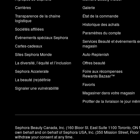
Carrières
Galerie
Transparence de la chaîne
État de la commande
logistique
Historique des achats
Sociétés affiliées
Paramètres du compte
Événements spéciaux Sephora
Services Beauté et événements e
Cartes-cadeaux
magasin
Sites Sephora Monde
Auto-Replenish
La diversité, l’équité et l’inclusion
Offres beauté
Sephora Accelerate
Foire aux récompenses
Rewards Bazaar™
La beauté (re)définie
Favoris
Signaler une vulnérabilité
Magasiner dans votre magasin
Profiter de la livraison le jour mê
Sephora Beauty Canada, Inc. (160 Bloor St. East Suite 1100 Toronto, ON 
own behalf and on behalf of Sephora USA, Inc. (350 Mission Street, Floo
withdraw your consent at any time.