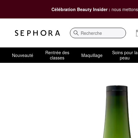
Célébration Beauty Insider :
nous mettons 
Recherche
Rentrée des
Soins pour la
Nouveauté
Maquillage
classes
peau