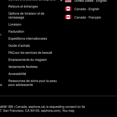
United States - English
Retours et échanges
Canada - English
Options de livraison et de
Canada - Français
ramassage
Livraison
Facturation
n
Expéditions internationales
Guide d’achats
FAQ sur les services de beauté
Emplacements du magasin
Versements flexibles
Accessibilité
Ressources de soins pour la peau
me
pour adolescents
M4W 1B9 | Canada, sephora.ca) is requesting consent on its 
r 7, San Francisco, CA 94105, sephora.com). You may 