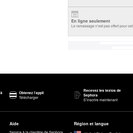
En ligne seulement
Le ramassage n’est pas offert pour cet 
Recevez les textos de
 à
Obtenez l’appli
Sephora
Télécharger
S’inscrire maintenant
Aide
Région et langue
Service à la clientèle de Sephora