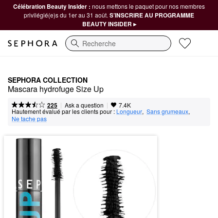
Célébration Beauty Insider :
nous mettons le paquet pour nos membres
privilégié(e)s du 1er au 31 août.
S’INSCRIRE AU PROGRAMME
BEAUTY INSIDER ▸
Recherche
SEPHORA COLLECTION
Mascara hydrofuge Size Up
|
|
Ask a question
225
7.4K
Hautement évalué par les clients pour :
Longueur
,  
Sans grumeaux
,  
Ne tache pas