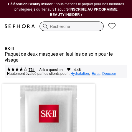
Célébration Beauty Insider :
nous mettons le paquet pour nos membres
privilégié(e)s du 1er au 31 août.
S’INSCRIRE AU PROGRAMME
BEAUTY INSIDER ▸
Recherche
SK-II
Paquet de deux masques en feuilles de soin pour le 
visage
|
|
Ask a question
731
14.4K
Hautement évalué par les clients pour :
Hydratation
,  
Éclat
,  
Douceur