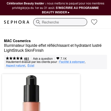
Célébration Beauty Insider :
nous mettons le paquet pour nos membres
privilégié(e)s du 1er au 31 août.
S’INSCRIRE AU PROGRAMME
BEAUTY INSIDER ▸
Recherche
MAC Cosmetics
Illuminateur liquide effet réfléchissant et hydratant lustré 
LightStruck SkinFinish
|
|
Ask a question
461
7.1K
Hautement évalué par les clients pour :
Facilité à estomper
,  
Aspect naturel
,  
Éclat