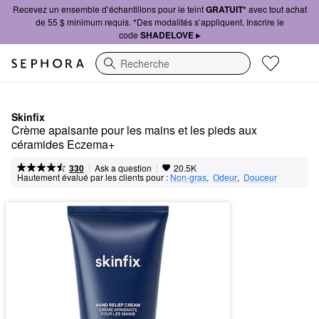
Recevez un ensemble d’échantillons pour le teint
GRATUIT*
avec tout achat
de 55 $ minimum requis. *Des modalités s’appliquent. Inscrire le
code
SHADELOVE ▸
Recherche
Skinfix
Crème apaisante pour les mains et les pieds aux 
céramides Eczema+
|
|
Ask a question
330
20.5K
Hautement évalué par les clients pour :
Non-gras
,  
Odeur
,  
Douceur