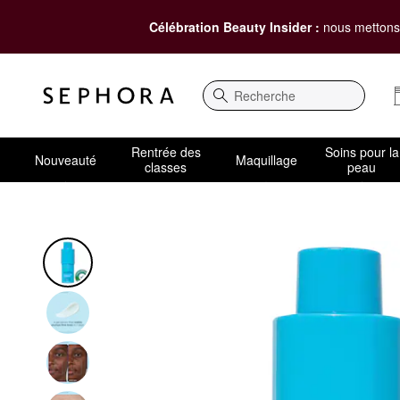
Célébration Beauty Insider :
nous mettons 
Recherche
Rentrée des
Soins pour la
Nouveauté
Maquillage
classes
peau