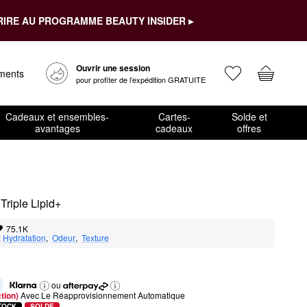
RIRE AU PROGRAMME BEAUTY INSIDER ▸
Ouvrir une session
ements
pour profiter de l’expédition GRATUITE
Cadeaux et ensembles-
Cartes-
Solde et
avantages
cadeaux
offres
Triple Lipid+
75.1K
:
Hydratation
,  
Odeur
,  
Texture
ou
tion) 
Avec Le Réapprovisionnement Automatique
TOCK
SOLDE