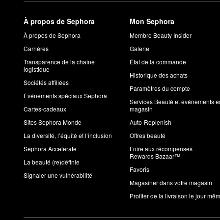
À propos de Sephora
Mon Sephora
À propos de Sephora
Membre Beauty Insider
Carrières
Galerie
Transparence de la chaîne
État de la commande
logistique
Historique des achats
Sociétés affiliées
Paramètres du compte
Événements spéciaux Sephora
Services Beauté et événements e
Cartes-cadeaux
magasin
Sites Sephora Monde
Auto-Replenish
La diversité, l’équité et l’inclusion
Offres beauté
Sephora Accelerate
Foire aux récompenses
Rewards Bazaar™
La beauté (re)définie
Favoris
Signaler une vulnérabilité
Magasiner dans votre magasin
Profiter de la livraison le jour mê