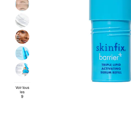
Voir tous
les
9