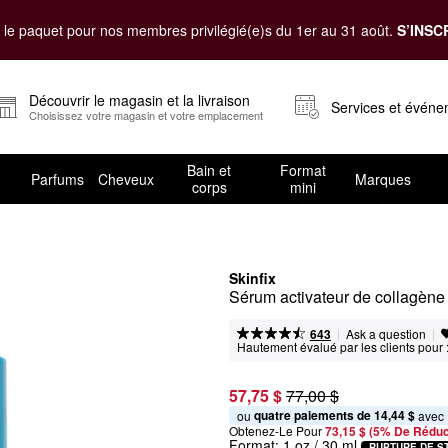
le paquet pour nos membres privilégié(e)s du 1er au 31 août.
S’INSC
Découvrir le magasin et la livraison
Services et évén
Choisissez votre magasin et votre emplacement
Bain et
Format
Parfums
Cheveux
Marques
corps
mini
Skinfix
Sérum activateur de collagène 
|
|
Ask a question
643
Hautement évalué par les clients pour 
57,75 $
77,00 $
quatre paiements de 14,44 $
ou 
 avec
Obtenez-Le Pour
73,15 $ (5% De Réduc
Format:
1 oz / 30 ml
RUPTURE DE S