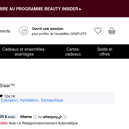
RIRE AU PROGRAMME BEAUTY INSIDER ▸
Ouvrir une session
ements
pour profiter de l’expédition GRATUITE
Cadeaux et ensembles-
Cartes-
Solde et
avantages
cadeaux
offres
 Slaai™
124.1K
:
Exfoliation
,  
Hydratation
,  
Démaquillage
,25 $
 avec
ou
tion) 
Avec Le Réapprovisionnement Automatique