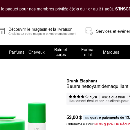
le paquet pour nos membres privilégié(e)s du 1er au 31 août.
S’INSC
Découvrir le magasin et la livraison
Services et évén
Choisissez votre magasin et votre emplacement
Bain et
Format
Parfums
Cheveux
Marques
corps
mini
Drunk Elephant
Beurre nettoyant démaquillant
|
|
Ask a question
1,7K
Hautement évalué par les clients pour 
53,00 $
quatre paiements de 13
ou 
Obtenez-Le Pour
50,35 $ (5% De Réduc