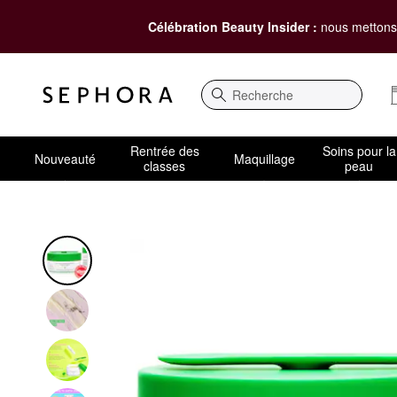
Célébration Beauty Insider :
nous mettons 
Recherche
Rentrée des
Soins pour la
Nouveauté
Maquillage
classes
peau