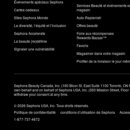
Événements spéciaux Sephora
Services Beauté et événements e
Cartes-cadeaux
magasin
Sites Sephora Monde
Auto-Replenish
La diversité, l’équité et l’inclusion
Offres beauté
Sephora Accelerate
Foire aux récompenses
Rewards Bazaar™
La beauté (re)définie
Favoris
Signaler une vulnérabilité
Magasiner dans votre magasin
Profiter de la livraison le jour mê
Sephora Beauty Canada, Inc. (160 Bloor St. East Suite 1100 Toronto, ON 
own behalf and on behalf of Sephora USA, Inc. (350 Mission Street, Floo
withdraw your consent at any time.
© 2026 Sephora USA, Inc. Tous droits réservés.
Politique de confidentialité
conditions d’utilisation de Sephora
Access
1-877-737-4672