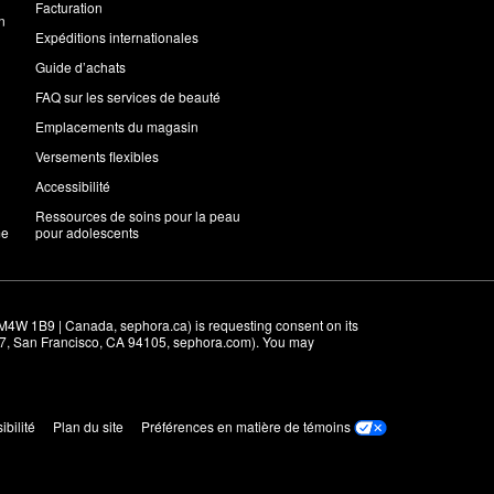
Facturation
n
Expéditions internationales
Guide d’achats
FAQ sur les services de beauté
Emplacements du magasin
Versements flexibles
Accessibilité
Ressources de soins pour la peau
me
pour adolescents
M4W 1B9 | Canada, sephora.ca) is requesting consent on its 
r 7, San Francisco, CA 94105, sephora.com). You may 
ibilité
Plan du site
Préférences en matière de témoins