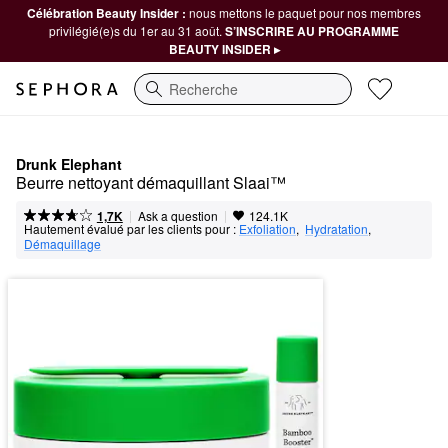
Célébration Beauty Insider :
nous mettons le paquet pour nos membres
privilégié(e)s du 1er au 31 août.
S’INSCRIRE AU PROGRAMME
BEAUTY INSIDER ▸
Recherche
Drunk Elephant
Beurre nettoyant démaquillant Slaai™
|
|
Ask a question
1,7K
124.1K
Hautement évalué par les clients pour :
Exfoliation
,  
Hydratation
,  
Démaquillage