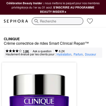
Célébration Beauty Insider :
nous mettons le paquet pour nos membres
privilégié(e)s du 1er au 31 août.
S’INSCRIRE AU PROGRAMME
BEAUTY INSIDER ▸
Recherche
CLINIQUE
Crème correctrice de rides Smart Clinical Repair™
|
|
Ask a question
1,9K
6.2K
Hautement évalué par les clients pour :
Hydratation
,  
Parfum
,  
Douceur