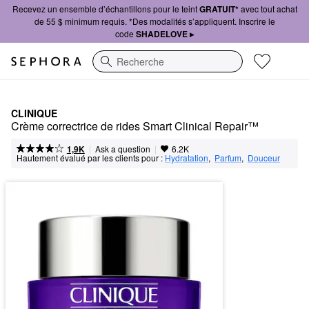
Recevez un ensemble d’échantillons pour le teint
GRATUIT*
avec tout achat
de 55 $ minimum requis. *Des modalités s’appliquent. Inscrire le
code
SHADELOVE ▸
Recherche
CLINIQUE
Crème correctrice de rides Smart Clinical Repair™
|
|
Ask a question
1,9K
6.2K
Hautement évalué par les clients pour :
Hydratation
,  
Parfum
,  
Douceur