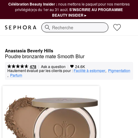
Célébration Beauty Insider :
nous mettons le paquet pour nos membres
privilégié(e)s du 1er au 31 août.
S’INSCRIRE AU PROGRAMME
BEAUTY INSIDER ▸
Recherche
Anastasia Beverly Hills
Poudre bronzante mate Smooth Blur
|
|
Ask a question
478
24.6K
Hautement évalué par les clients pour :
Facilité à estomper
,  
Pigmentation
,  
Parfum