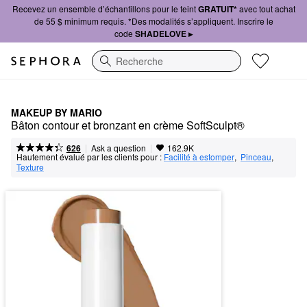
Recevez un ensemble d’échantillons pour le teint
GRATUIT*
avec tout achat
de 55 $ minimum requis. *Des modalités s’appliquent. Inscrire le
code
SHADELOVE ▸
Recherche
MAKEUP BY MARIO
Bâton contour et bronzant en crème SoftSculpt®
|
|
Ask a question
626
162.9K
Hautement évalué par les clients pour :
Facilité à estomper
,  
Pinceau
,  
Texture