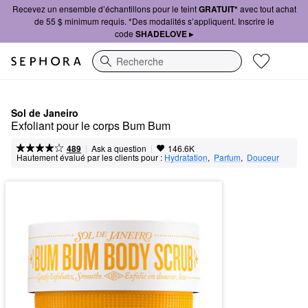
Recevez un ensemble d’échantillons pour le teint
GRATUIT*
avec tout achat
de 55 $ minimum requis. *Des modalités s’appliquent. Inscrire le
code
SHADELOVE ▸
Recherche
Sol de Janeiro
Exfoliant pour le corps Bum Bum
|
|
Ask a question
489
146.6K
Hautement évalué par les clients pour :
Hydratation
,  
Parfum
,  
Douceur