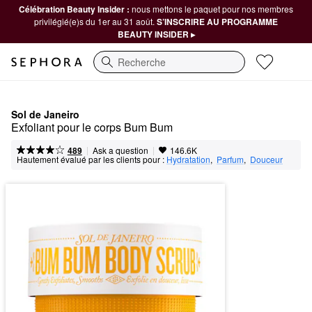
Célébration Beauty Insider :
nous mettons le paquet pour nos membres
privilégié(e)s du 1er au 31 août.
S’INSCRIRE AU PROGRAMME
BEAUTY INSIDER ▸
Recherche
Sol de Janeiro
Exfoliant pour le corps Bum Bum
|
|
Ask a question
489
146.6K
Hautement évalué par les clients pour :
Hydratation
,  
Parfum
,  
Douceur