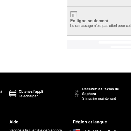
En ligne seulement
Le ramassage n’est pas offert pour cet 
Recevez les textos de
 à
Obtenez l’appli
Sephora
Télécharger
S’inscrire maintenant
Aide
Région et langue
Service à la clientèle de Sephora