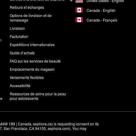
United States - English
Retours et échanges
Canada - English
Options de livraison et de
Canada - Français
ramassage
Livraison
Facturation
n
Expéditions internationales
Guide d’achats
FAQ sur les services de beauté
Emplacements du magasin
Versements flexibles
Accessibilité
Ressources de soins pour la peau
me
pour adolescents
M4W 1B9 | Canada, sephora.ca) is requesting consent on its 
r 7, San Francisco, CA 94105, sephora.com). You may 