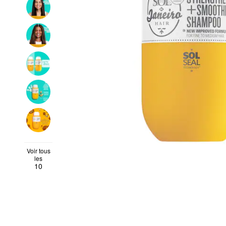
Voir tous
les
10