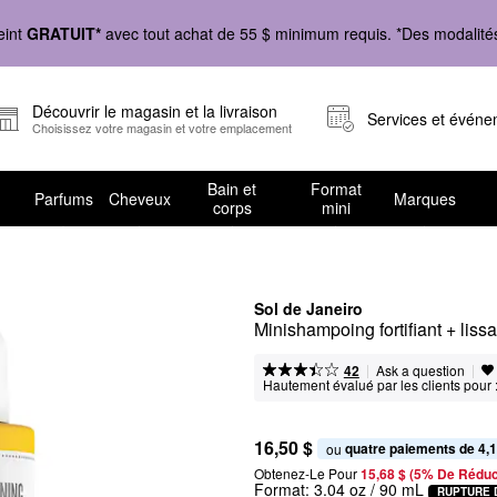
eint
GRATUIT*
avec tout achat de 55 $ minimum requis. *Des modalités 
Découvrir le magasin et la livraison
Services et évén
Choisissez votre magasin et votre emplacement
Bain et
Format
Parfums
Cheveux
Marques
corps
mini
Sol de Janeiro
Minishampoing fortifiant + liss
|
|
Ask a question
42
Hautement évalué par les clients pour 
16,50 $
quatre paiements de 4,1
ou 
Obtenez-Le Pour
15,68 $ (5% De Réduc
Format:
3.04 oz / 90 mL
RUPTURE 