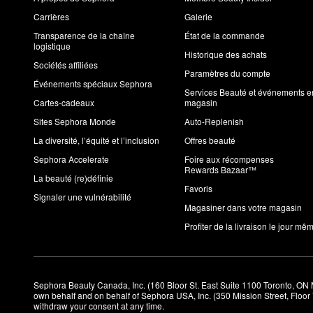
Carrières
Galerie
Transparence de la chaîne
État de la commande
logistique
Historique des achats
Sociétés affiliées
Paramètres du compte
Événements spéciaux Sephora
Services Beauté et événements e
Cartes-cadeaux
magasin
Sites Sephora Monde
Auto-Replenish
La diversité, l’équité et l’inclusion
Offres beauté
Sephora Accelerate
Foire aux récompenses
Rewards Bazaar™
La beauté (re)définie
Favoris
Signaler une vulnérabilité
Magasiner dans votre magasin
Profiter de la livraison le jour mê
Sephora Beauty Canada, Inc. (160 Bloor St. East Suite 1100 Toronto, ON 
own behalf and on behalf of Sephora USA, Inc. (350 Mission Street, Floo
withdraw your consent at any time.