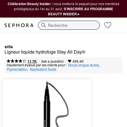
Célébration Beauty Insider :
nous mettons le paquet pour nos membres
privilégié(e)s du 1er au 31 août.
S’INSCRIRE AU PROGRAMME
BEAUTY INSIDER ▸
Recherche
stila
Ligneur liquide hydrofuge Stay All Day®
|
|
Ask a question
11,7K
495.4K
Hautement évalué par les clients pour :
Tenue longue durée
,  
Pigmentation
,  
Application fluide