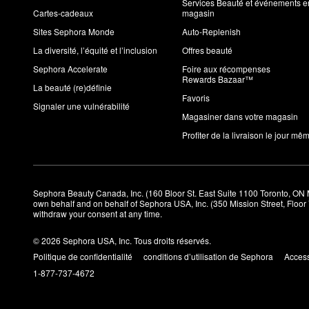
Services Beauté et événements e
Cartes-cadeaux
magasin
Sites Sephora Monde
Auto-Replenish
La diversité, l’équité et l’inclusion
Offres beauté
Sephora Accelerate
Foire aux récompenses
Rewards Bazaar™
La beauté (re)définie
Favoris
Signaler une vulnérabilité
Magasiner dans votre magasin
Profiter de la livraison le jour mê
Sephora Beauty Canada, Inc. (160 Bloor St. East Suite 1100 Toronto, ON 
own behalf and on behalf of Sephora USA, Inc. (350 Mission Street, Floo
withdraw your consent at any time.
© 2026 Sephora USA, Inc. Tous droits réservés.
Politique de confidentialité
conditions d’utilisation de Sephora
Access
1-877-737-4672