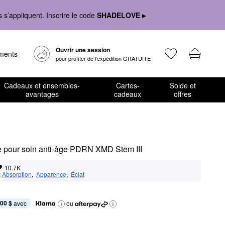
s’appliquent. Inscrire le code
SHADELOVE ▸
Ouvrir une session
ements
pour profiter de l’expédition GRATUITE
Cadeaux et ensembles-
Cartes-
Solde et
avantages
cadeaux
offres
e pour soin anti-âge PDRN XMD Stem III
10.7K
:
Absorption
,  
Apparence
,  
Éclat
,00 $
 avec
ou