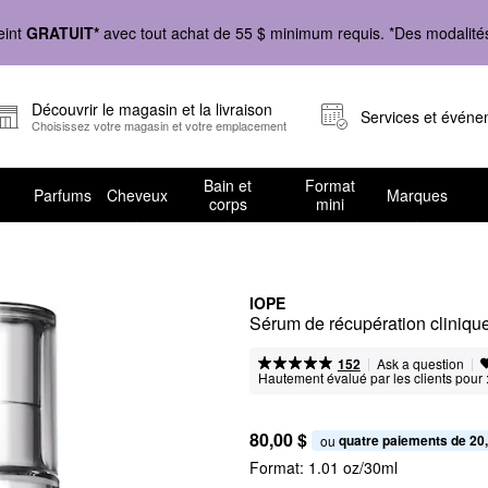
eint
GRATUIT*
avec tout achat de 55 $ minimum requis. *Des modalités 
Découvrir le magasin et la livraison
Services et évén
Choisissez votre magasin et votre emplacement
Bain et
Format
Parfums
Cheveux
Marques
corps
mini
IOPE
Sérum de récupération cliniqu
|
|
Ask a question
152
Hautement évalué par les clients pour 
80,00 $
quatre paiements de 20
ou 
Format:
1.01 oz/30ml