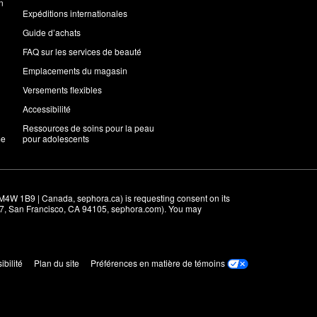
n
Expéditions internationales
Guide d’achats
FAQ sur les services de beauté
Emplacements du magasin
Versements flexibles
Accessibilité
Ressources de soins pour la peau
me
pour adolescents
M4W 1B9 | Canada, sephora.ca) is requesting consent on its 
r 7, San Francisco, CA 94105, sephora.com). You may 
ibilité
Plan du site
Préférences en matière de témoins