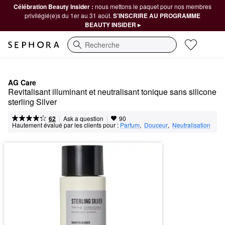
Célébration Beauty Insider :
nous mettons le paquet pour nos membres
privilégié(e)s du 1er au 31 août.
S’INSCRIRE AU PROGRAMME
BEAUTY INSIDER ▸
Recherche
AG Care
Revitalisant illuminant et neutralisant tonique sans silicone 
sterling Silver
|
|
Ask a question
62
90
Hautement évalué par les clients pour :
Parfum
,  
Douceur
,  
Neutralisation