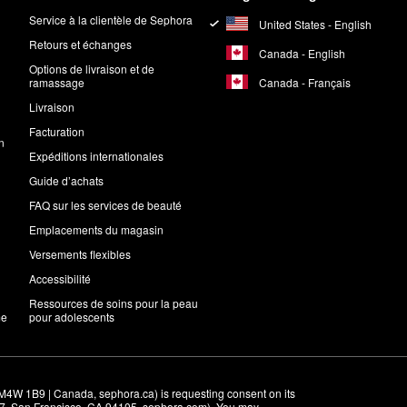
Service à la clientèle de Sephora
United States - English
Retours et échanges
Canada - English
Options de livraison et de
Canada - Français
ramassage
Livraison
Facturation
n
Expéditions internationales
Guide d’achats
FAQ sur les services de beauté
Emplacements du magasin
Versements flexibles
Accessibilité
Ressources de soins pour la peau
me
pour adolescents
M4W 1B9 | Canada, sephora.ca) is requesting consent on its 
r 7, San Francisco, CA 94105, sephora.com). You may 