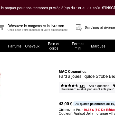
le paquet pour nos membres privilégié(e)s du 1er au 31 août.
S’INSC
Découvrir le magasin et la livraison
Services et évén
Choisissez votre magasin et votre emplacement
Bain et
Format
Parfums
Cheveux
Marques
corps
mini
MAC Cosmetics
Fard à joues liquide Strobe B
|
|
Ask a question
141
Hautement évalué par les clients pour 
43,00 $
quatre paiements de 10
ou 
Obtenez-Le Pour
40,85 $ (5% De Réduc
Couleur:
Apricot Jelly
- orange vif 