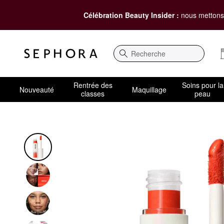
Célébration Beauty Insider :
nous mettons 
Recherche
Rentrée des
Soins pour la
Nouveauté
Maquillage
classes
peau