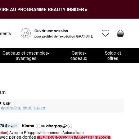
RIRE AU PROGRAMME BEAUTY INSIDER ▸
Ouvrir une session
ements
pour profiter de l’expédition GRATUITE
Cadeaux et ensembles-
Cartes-
Solde et
avantages
cadeaux
offres
eam
6.6K
:
application
,  
éclat
,  
texture
,75 $
 avec
ou
tion) 
Avec Le Réapprovisionnement Automatique
avec perles dorées
PLUS QUE QUELQUES ARTICLES EN STOCK