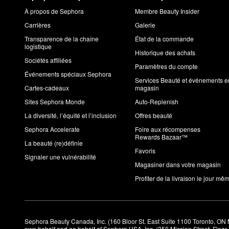
À propos de Sephora
Membre Beauty Insider
Carrières
Galerie
Transparence de la chaîne
État de la commande
logistique
Historique des achats
Sociétés affiliées
Paramètres du compte
Événements spéciaux Sephora
Services Beauté et événements e
Cartes-cadeaux
magasin
Sites Sephora Monde
Auto-Replenish
La diversité, l’équité et l’inclusion
Offres beauté
Sephora Accelerate
Foire aux récompenses
Rewards Bazaar™
La beauté (re)définie
Favoris
Signaler une vulnérabilité
Magasiner dans votre magasin
Profiter de la livraison le jour mê
Sephora Beauty Canada, Inc. (160 Bloor St. East Suite 1100 Toronto, ON 
own behalf and on behalf of Sephora USA, Inc. (350 Mission Street, Floo