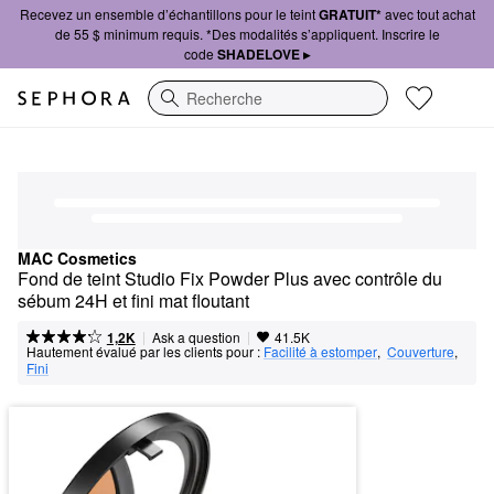
Recevez un ensemble d’échantillons pour le teint
GRATUIT*
avec tout achat
de 55 $ minimum requis. *Des modalités s’appliquent. Inscrire le
code
SHADELOVE ▸
Recherche
MAC Cosmetics
Fond de teint Studio Fix Powder Plus avec contrôle du 
sébum 24H et fini mat floutant
|
|
Ask a question
1,2K
41.5K
Hautement évalué par les clients pour :
Facilité à estomper
,  
Couverture
,  
Fini