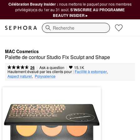
Célébration Beauty Insider :
nous mettons le paquet pour nos membres
privilégié(e)s du 1er au 31 août.
S’INSCRIRE AU PROGRAMME
BEAUTY INSIDER ▸
Recherche
MAC Cosmetics
Palette de contour Studio Fix Sculpt and Shape
|
|
Ask a question
26
15.1K
Hautement évalué par les clients pour :
Facilité à estomper
,  
Aspect naturel
,  
Polyvalence