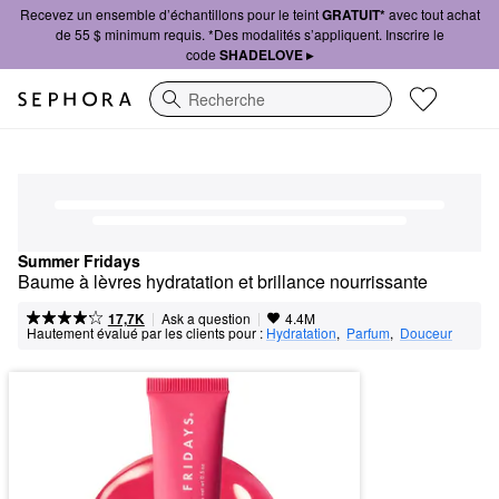
Recevez un ensemble d’échantillons pour le teint
GRATUIT*
avec tout achat
de 55 $ minimum requis. *Des modalités s’appliquent. Inscrire le
code
SHADELOVE ▸
Recherche
Summer Fridays
Baume à lèvres hydratation et brillance nourrissante
|
|
Ask a question
17,7K
4.4M
Hautement évalué par les clients pour :
Hydratation
,  
Parfum
,  
Douceur