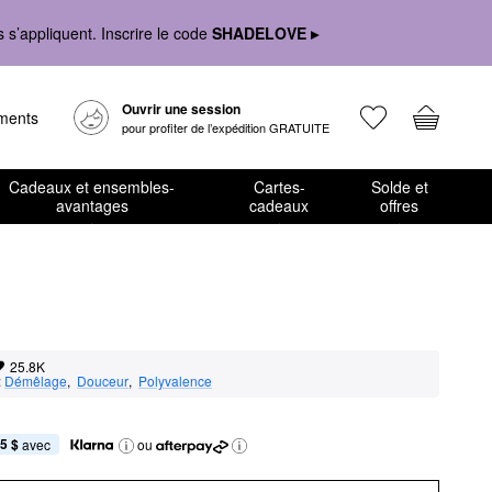
s’appliquent. Inscrire le code
SHADELOVE ▸
Ouvrir une session
ements
pour profiter de l’expédition GRATUITE
Cadeaux et ensembles-
Cartes-
Solde et
avantages
cadeaux
offres
25.8K
:
Démêlage
,  
Douceur
,  
Polyvalence
5 $
 avec
ou