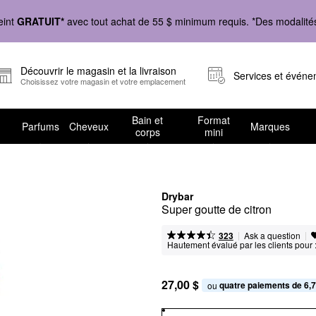
eint
GRATUIT*
avec tout achat de 55 $ minimum requis. *Des modalités 
Découvrir le magasin et la livraison
Services et évén
Choisissez votre magasin et votre emplacement
Bain et
Format
Parfums
Cheveux
Marques
corps
mini
Drybar
Super goutte de citron
|
|
Ask a question
323
Hautement évalué par les clients pour 
27,00 $
quatre paiements de 6,7
ou 