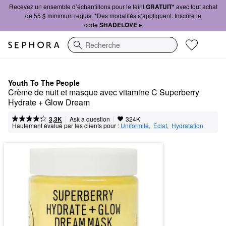
Recevez un ensemble d’échantillons pour le teint
GRATUIT*
avec tout achat
de 55 $ minimum requis. *Des modalités s’appliquent. Inscrire le
code
SHADELOVE ▸
Recherche
Youth To The People
Crème de nuit et masque avec vitamine C Superberry 
Hydrate + Glow Dream
|
|
Ask a question
3,3K
324K
Hautement évalué par les clients pour :
Uniformité
,  
Éclat
,  
Hydratation