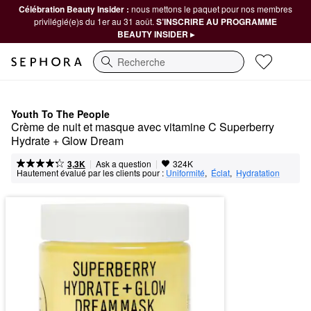
Célébration Beauty Insider :
nous mettons le paquet pour nos membres
privilégié(e)s du 1er au 31 août.
S’INSCRIRE AU PROGRAMME
BEAUTY INSIDER ▸
Recherche
Youth To The People
Crème de nuit et masque avec vitamine C Superberry 
Hydrate + Glow Dream
|
|
Ask a question
3,3K
324K
Hautement évalué par les clients pour :
Uniformité
,  
Éclat
,  
Hydratation