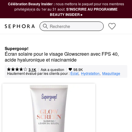
Célébration Beauty Insider :
nous mettons le paquet pour nos membres
privilégié(e)s du 1er au 31 août.
S’INSCRIRE AU PROGRAMME
BEAUTY INSIDER ▸
Recherche
Supergoop!
Écran solaire pour le visage Glowscreen avec FPS 40, 
acide hyaluronique et niacinamide
|
|
Ask a question
3,1K
98.9K
Hautement évalué par les clients pour :
Éclat
,  
Hydratation
,  
Maquillage