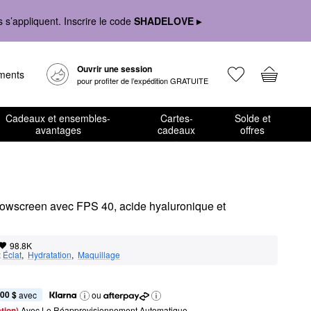
s’appliquent. Inscrire le code
SHADELOVE ▸
Ouvrir une session
ements
pour profiter de l’expédition GRATUITE
Cadeaux et ensembles-
Cartes-
Solde et
avantages
cadeaux
offres
lowscreen avec FPS 40, acide hyaluronique et 
98.8K
:
Éclat
,  
Hydratation
,  
Maquillage
,00 $
 avec
ou
tion) 
Avec Le Réapprovisionnement Automatique