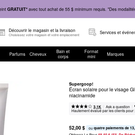
eint
GRATUIT*
avec tout achat de 55 $ minimum requis. *Des modalités 
Découvrir le magasin et la livraison
Services et évén
Choisissez votre magasin et votre emplacement
Bain et
Format
Parfums
Cheveux
Marques
corps
mini
Supergoop!
Écran solaire pour le visage G
niacinamide
|
|
Ask a question
3,1K
Hautement évalué par les clients pour 
52,00 $
quatre paiements de 13
ou 
Obtenez-Le Pour
49,40 $ (5% De Réduc