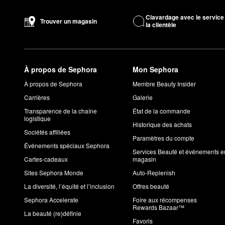
Clavardage avec le service
Trouver un magasin
la clientèle
À propos de Sephora
Mon Sephora
À propos de Sephora
Membre Beauty Insider
Carrières
Galerie
Transparence de la chaîne
État de la commande
logistique
Historique des achats
Sociétés affiliées
Paramètres du compte
Événements spéciaux Sephora
Services Beauté et événements e
Cartes-cadeaux
magasin
Sites Sephora Monde
Auto-Replenish
La diversité, l’équité et l’inclusion
Offres beauté
Sephora Accelerate
Foire aux récompenses
Rewards Bazaar™
La beauté (re)définie
Favoris