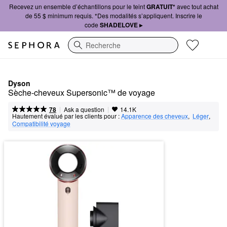
Recevez un ensemble d’échantillons pour le teint
GRATUIT*
avec tout achat
de 55 $ minimum requis. *Des modalités s’appliquent. Inscrire le
code
SHADELOVE ▸
Recherche
Dyson
Sèche-cheveux Supersonic™ de voyage
|
|
Ask a question
78
14.1K
Hautement évalué par les clients pour :
Apparence des cheveux
,  
Léger
,  
Compatibilité voyage